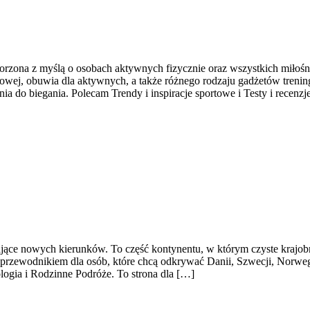
worzona z myślą o osobach aktywnych fizycznie oraz wszystkich miłośn
wej, obuwia dla aktywnych, a także różnego rodzaju gadżetów trenin
do biegania. Polecam Trendy i inspiracje sportowe i Testy i recenzj
jące nowych kierunków. To część kontynentu, w którym czyste krajobr
m przewodnikiem dla osób, które chcą odkrywać Danii, Szwecji, Norwegii
logia i Rodzinne Podróże. To strona dla […]