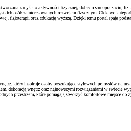
stworzona z myślą o aktywności fizycznej, dobrym samopoczuciu, fizjot
ystkich osób zainteresowanych rozwojem fizycznym. Ciekawe kategor
towej, fizjoterapii oraz edukacją wyższą. Dzięki temu portal spaja p
nętrz, który inspiruje osoby poszukujące stylowych pomysłów na urz
aniem, dekoracją wnętrz oraz najnowszymi rozwiązaniami w świecie wy
odnych przestrzeni, które pomagają stworzyć komfortowe miejsce do ż