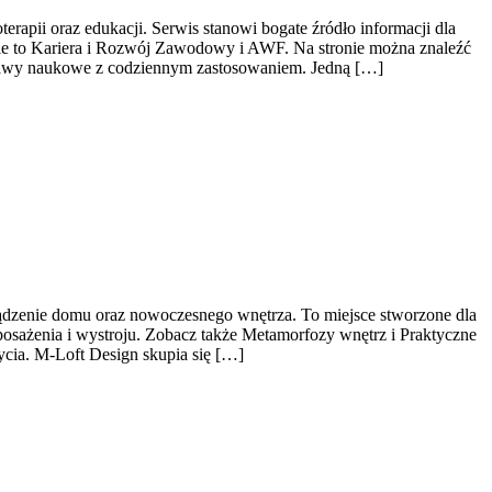
erapii oraz edukacji. Serwis stanowi bogate źródło informacji dla
ie to Kariera i Rozwój Zawodowy i AWF. Na stronie można znaleźć
odstawy naukowe z codziennym zastosowaniem. Jedną […]
ądzenie domu oraz nowoczesnego wnętrza. To miejsce stworzone dla
posażenia i wystroju. Zobacz także Metamorfozy wnętrz i Praktyczne
ycia. M-Loft Design skupia się […]